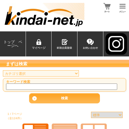
トップ ペ
ージへ
まずは検索
キーワード検索
1 / 7ページ
（全124件）