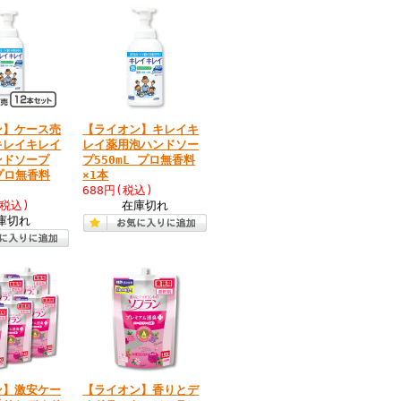
ン】ケース売
【ライオン】キレイキ
キレイキレイ
レイ薬用泡ハンドソー
ンドソープ
プ550mL プロ無香料
 プロ無香料
×1本
688円
(税込)
(税込)
在庫切れ
庫切れ
ン】激安ケー
【ライオン】香りとデ