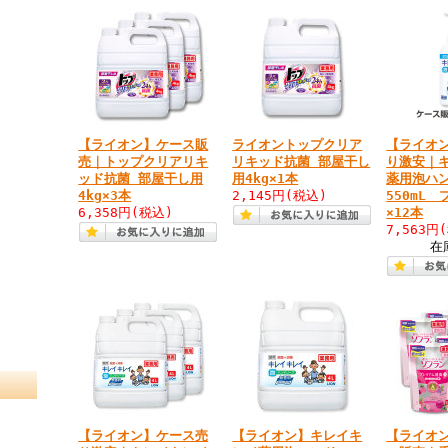
【ライオン】ケース販
ライオントップクリア
【ライオ
売｜トップクリアリキ
リキッド抗菌 部屋干し
り激安｜
ッド抗菌 部屋干し用
用4kg×1本
薬用泡ハ
4kg×3本
2,145円
(税込)
550mL
6,358円
(税込)
×12本
7,563円
在
【ライオン】ケース売
【ライオン】キレイキ
【ライオ