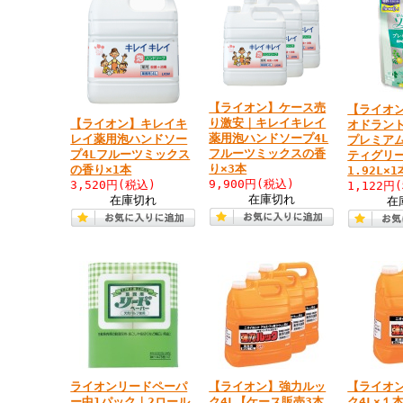
【ライオン】ケース売
【ライオ
り激安｜キレイキレイ
【ライオン】キレイキ
オドラン
薬用泡ハンドソープ4L
レイ薬用泡ハンドソー
プレミア
フルーツミックスの香
プ4Lフルーツミックス
ティグリ
り×3本
の香り×1本
1.92L×
9,900円
(税込)
3,520円
(税込)
1,122円
在庫切れ
在庫切れ
在
ライオンリードペーパ
【ライオン】強力ルッ
【ライオ
ー中1パック｜2ロール
ク4L【ケース販売3本
ク4L×１