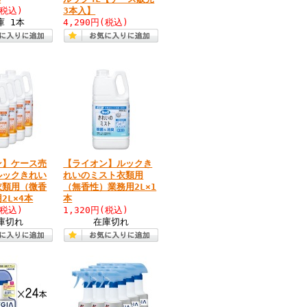
(税込)
3本入】
庫 1本
4,290円
(税込)
ン】ケース売
【ライオン】ルックき
ルックきれい
れいのミスト衣類用
衣類用（微香
（無香性）業務用2L×1
2L×4本
本
(税込)
1,320円
(税込)
庫切れ
在庫切れ