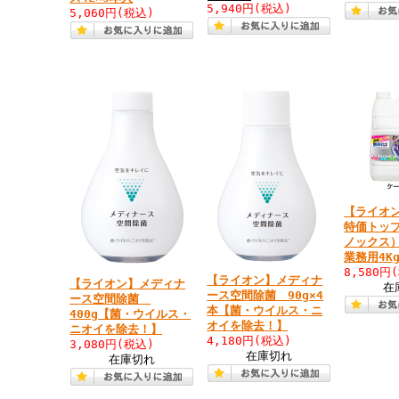
5,940円
(税込)
5,060円
(税込)
【ライオ
特価トップ
ノックス
業務用4Kg
8,580円
【ライオン】メディナ
【ライオン】メディナ
在
ース空間除菌 90g×4
ース空間除菌
本【菌・ウイルス・ニ
400g【菌・ウイルス・
オイを除去！】
ニオイを除去！】
4,180円
(税込)
3,080円
(税込)
在庫切れ
在庫切れ