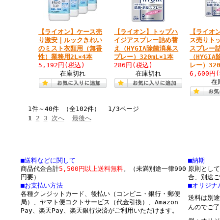
【ライオン】ケース売
【ライオン】トップハ
【ライオ
り激安｜ルックきれい
イジアスプレー詰め替
ス売りト
のミスト衣類用（無香
え（HYGIA除菌消臭ス
スプレー
性）業務用2L×4本
プレー）320mL×1本
（HYGI
5,192円
(税込)
286円
(税込)
レー）320
在庫切れ
在庫切れ
6,600円
在
1件～40件 （全102件） 1/3ページ
1
2
3
次へ
最後へ
■送料などに関して
■納期
商品代金合計
5,500円以上送料無料
。（未満別途一律990
原則として
円要）
合、別途ご
■お支払い方法
■オリジナ
各種クレジットカード、後払い（コンビニ・銀行・郵便
送料は別途
局）、ヤマト便コクトサービス（代金引換）、Amazon
んのでご了
Pay、楽天Pay、楽天銀行決済がご利用いただけます。