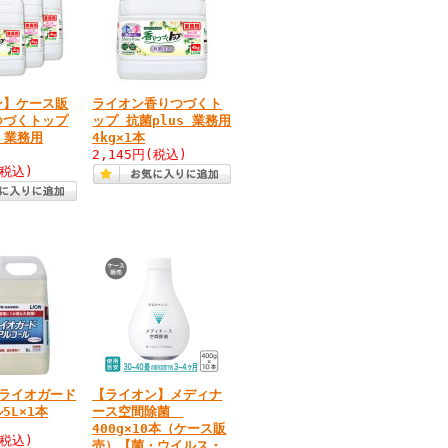
ン】ケース販
ライオン香りつづくト
つづくトップ
ップ 抗菌plus 業務用
s 業務用
4kg×1本
2,145円
(税込)
(税込)
 ライオガード
【ライオン】メディナ
5L×1本
ース空間除菌
400g×10本（ケース販
(税込)
売）【菌・ウイルス・