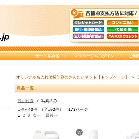
カートをみる
｜
マイページへログイン
｜
ご利
オリジナル名入れ箸袋印刷のきんだいネット【トップページ】
> 
商品一覧
説明付き
/ 写真のみ
1件～40件 （全102件） 1/3ページ
1
2
3
次へ
最後へ