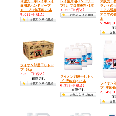
り激安｜キレイキレイ
レイ薬用泡ハンドソー
ス販売｜
薬用泡ハンドソープ
プ4L プロ無香料×1本
ラントの
4L プロ無香料×3本
3,355円
(税込)
ミアム消
9,680円
(税込)
アロマの香
本
5,940円
在
ライオン部屋干しトッ
プ 6kg
2,503円
(税込)
ライオン部屋干しトッ
在庫切れ
プ 液体4kg×3本
ライオン
6,353円
(税込)
プ 液体4k
在庫切れ
2,145円
在