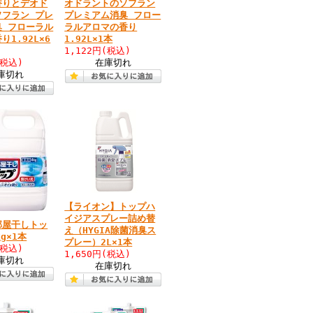
香りとデオド
オドラントのソフラン
ソフラン プレ
プレミアム消臭 フロー
臭 フローラル
ラルアロマの香り
り1.92L×6
1.92L×1本
1,122円
(税込)
(税込)
在庫切れ
庫切れ
【ライオン】トップハ
イジアスプレー詰め替
部屋干しトッ
え（HYGIA除菌消臭ス
g×1本
プレー）2L×1本
(税込)
1,650円
(税込)
庫切れ
在庫切れ