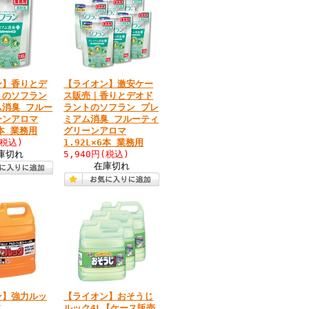
ン】香りとデ
【ライオン】激安ケー
トのソフラン
ス販売｜香りとデオド
ム消臭 フルー
ラントのソフラン プレ
ーンアロマ
ミアム消臭 フルーティ
1本 業務用
グリーンアロマ
(税込)
1.92L×6本 業務用
庫切れ
5,940円
(税込)
在庫切れ
ン】強力ルッ
【ライオン】おそうじ
本
ルック4L【ケース販売