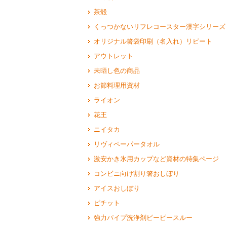
茶殻
くっつかないリフレコースター漢字シリーズ
オリジナル箸袋印刷（名入れ）リピート
アウトレット
未晒し色の商品
お節料理用資材
ライオン
花王
ニイタカ
リヴィペーパータオル
激安かき氷用カップなど資材の特集ページ
コンビニ向け割り箸おしぼり
アイスおしぼり
ピチット
強力パイプ洗浄剤ピーピースルー