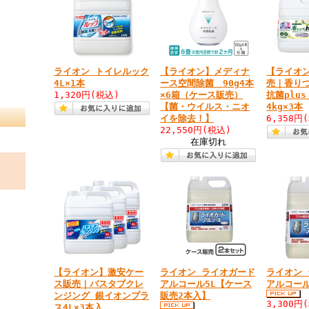
ライオン トイレルック
【ライオン】メディナ
【ライオ
4L×1本
ース空間除菌 90g4本
売｜香り
1,320円
(税込)
×6箱（ケース販売）
抗菌plu
【菌・ウイルス・ニオ
4kg×3本
イを除去！】
6,358円
22,550円
(税込)
在庫切れ
【ライオン】激安ケー
ライオン ライオガード
ライオン
ス販売｜バスタブクレ
アルコール5L【ケース
アルコール
ンジング 銀イオンプラ
販売2本入】
3,300円
ス4L×3本入