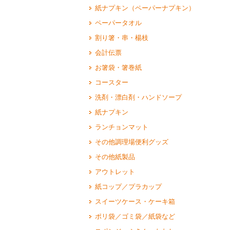
紙ナプキン（ペーパーナプキン）
ペーパータオル
割り箸・串・楊枝
会計伝票
お箸袋・箸巻紙
コースター
洗剤・漂白剤・ハンドソープ
紙ナプキン
ランチョンマット
その他調理場便利グッズ
その他紙製品
アウトレット
紙コップ／プラカップ
スイーツケース・ケーキ箱
ポリ袋／ゴミ袋／紙袋など