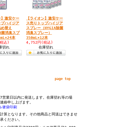
ン】激安ケー
【ライオン】激安ケー
ップハイジア
ス売りトップハイジア
詰め替え
スプレー（HYGIA除菌
A除菌消臭スプ
消臭スプレー）
mL×24本
350mL×12本
(税込)
4,752円
(税込)
庫切れ
在庫切れ
page top
7営業日以内に発送します。在庫切れ等の場
連絡申し上げます。
ル箸袋印刷
計算となります。その他商品と同送はできませ
承ください。