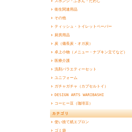
スポンジ・ふきん・たわし
衛生関連用品
その他
ティッシュ・トイレットペーパー
厨房用品
炭（備長炭・オガ炭）
卓上小物（メニュー・ナプキン立てなど）
医療介護
洗剤バラエティーセット
ユニフォーム
ガチャガチャ（カプセルトイ）
DESIGN ARTS WARIBASHI
コーヒー豆（珈琲豆）
カテゴリ
使い捨て紙エプロン
ゴミ袋