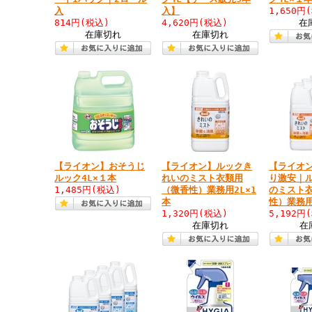
入
入】
1,650円
814円
(税込)
4,620円
(税込)
在
在庫切れ
在庫切れ
【ライオン】おそうじ
【ライオン】ルックき
【ライオ
ルック4L×１本
れいのミスト衣類用
り激安｜
1,485円
(税込)
（微香性）業務用2L×1
のミスト
本
性）業務用
1,320円
(税込)
5,192円
在庫切れ
在