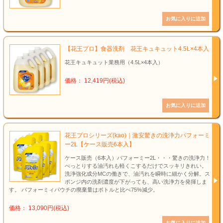
【花王プロ】食器洗剤 花王キュキュット4.5L×4本入
花王キュキュット業務用（4.5L×4本入）
価格： 12,419円(税込)
花王プロシリーズ(kao)｜激安驚きの洗浄力パフォーミ
ー2L【ケース販売6本入】
ケース販売（6本入）パフォーミー2L・・・驚きの洗浄力！
べっとりする油汚れも軽くこするだけでスッキリきれい。
洗浄強化成分MCの働きで、油汚れを瞬時に細かく分解。ス
ポンジ内の洗剤濃度が下がっても、高い洗浄力を発揮しま
す。 パフォーミィパウチの廃棄量はボトルと比べ75%減少。
価格： 13,090円(税込)