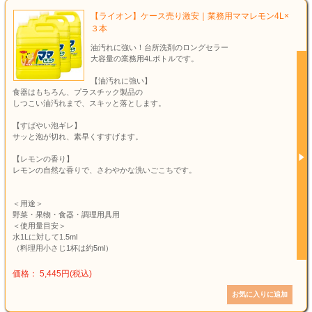
【ライオン】ケース売り激安｜業務用ママレモン4L×
３本
油汚れに強い！台所洗剤のロングセラー
大容量の業務用4Lボトルです。
【油汚れに強い】
食器はもちろん、プラスチック製品の
しつこい油汚れまで、スキッと落とします。
【すばやい泡ギレ】
サッと泡が切れ、素早くすすげます。
【レモンの香り】
レモンの自然な香りで、さわやかな洗いごこちです。
＜用途＞
野菜・果物・食器・調理用具用
＜使用量目安＞
水1Lに対して1.5ml
（料理用小さじ1杯は約5ml）
価格： 5,445円(税込)