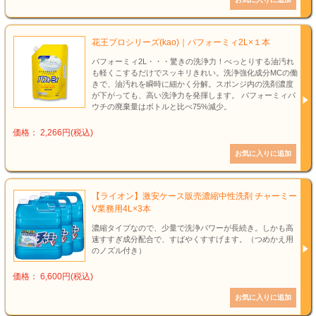
花王プロシリーズ(kao)｜パフォーミィ2L×１本
パフォーミィ2L・・・驚きの洗浄力！べっとりする油汚れ
も軽くこするだけでスッキリきれい。洗浄強化成分MCの働
きで、油汚れを瞬時に細かく分解。スポンジ内の洗剤濃度
が下がっても、高い洗浄力を発揮します。 パフォーミィパ
ウチの廃棄量はボトルと比べ75%減少。
価格： 2,266円(税込)
【ライオン】激安ケース販売濃縮中性洗剤 チャーミー
V業務用4L×3本
濃縮タイプなので、少量で洗浄パワーが長続き。しかも高
速すすぎ成分配合で、すばやくすすげます。（つめかえ用
のノズル付き）
価格： 6,600円(税込)