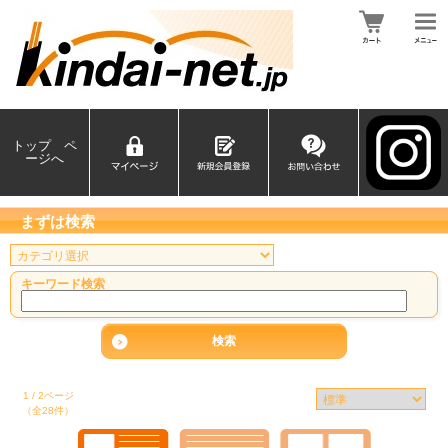
トップ ペ
ージへ
まずは検索
キーワード検索
1 / 2ページ
（全28件）