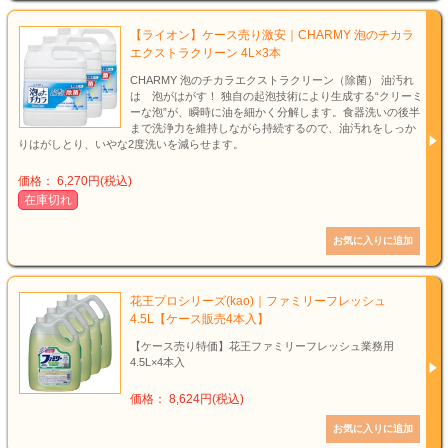
【ライオン】ケース売り激安｜CHARMY 泡のチカラ
エクストラクリーン 4L×3本
CHARMY 泡のチカラエクストラクリーン（除菌） 油汚れ
は 泡がはがす！ 独自の起泡技術により生成する“クリーミ
ーな泡”が、瞬時に油を細かく分解します。食器洗いの後半
まで洗浄力を維持しながら持続するので、油汚れをしっか
りはがしとり、いやな2度洗いを減らせます。
価格： 6,270円(税込)
在庫切れ
花王プロシリーズ(kao)｜ファミリーフレッシュ
4.5L【ケース販売4本入】
【ケース売り特価】花王ファミリーフレッシュ業務用
4.5L×4本入
価格： 8,624円(税込)