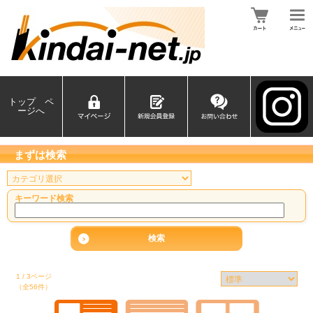
トップ ペ
ージへ
まずは検索
キーワード検索
1 / 3ページ
（全56件）