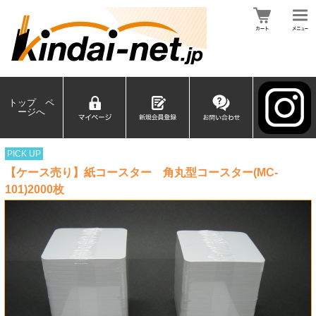
トップ ペ
ージへ
PICK UP
【ケース売り】紙コースター 角丸型コースター(MC-
101)2000枚