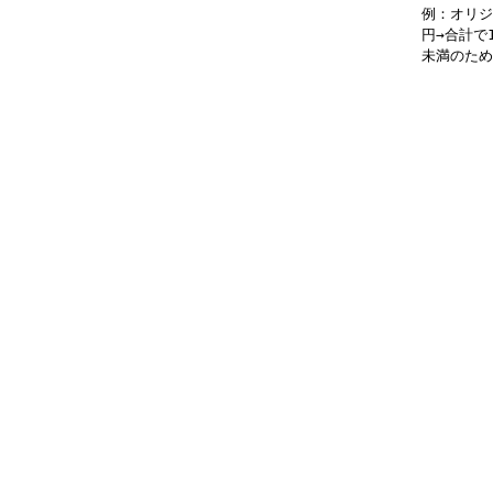
例：オリジ
円→合計で
未満のため