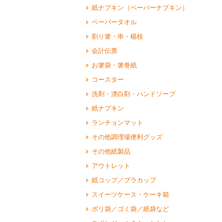
紙ナプキン（ペーパーナプキン）
ペーパータオル
割り箸・串・楊枝
会計伝票
お箸袋・箸巻紙
コースター
洗剤・漂白剤・ハンドソープ
紙ナプキン
ランチョンマット
その他調理場便利グッズ
その他紙製品
アウトレット
紙コップ／プラカップ
スイーツケース・ケーキ箱
ポリ袋／ゴミ袋／紙袋など