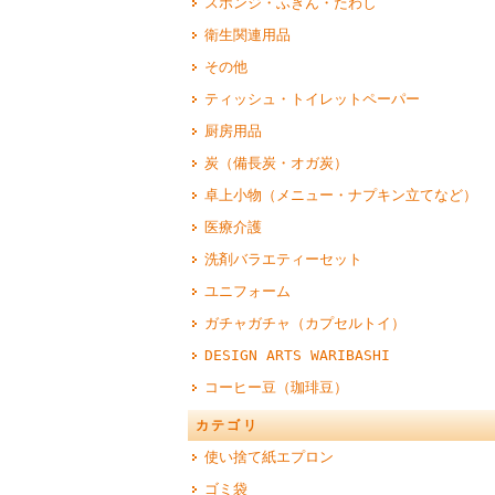
スポンジ・ふきん・たわし
衛生関連用品
その他
ティッシュ・トイレットペーパー
厨房用品
炭（備長炭・オガ炭）
卓上小物（メニュー・ナプキン立てなど）
医療介護
洗剤バラエティーセット
ユニフォーム
ガチャガチャ（カプセルトイ）
DESIGN ARTS WARIBASHI
コーヒー豆（珈琲豆）
カテゴリ
使い捨て紙エプロン
ゴミ袋