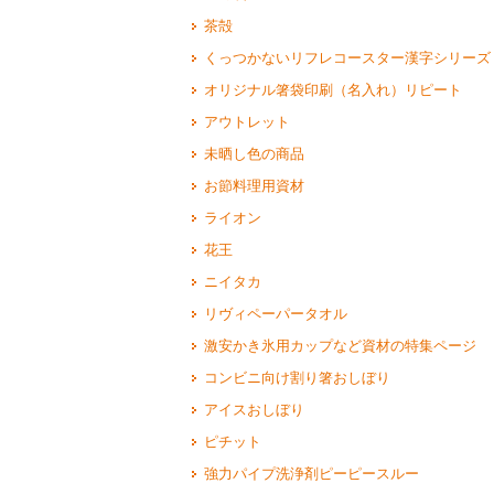
茶殻
くっつかないリフレコースター漢字シリーズ
オリジナル箸袋印刷（名入れ）リピート
アウトレット
未晒し色の商品
お節料理用資材
ライオン
花王
ニイタカ
リヴィペーパータオル
激安かき氷用カップなど資材の特集ページ
コンビニ向け割り箸おしぼり
アイスおしぼり
ピチット
強力パイプ洗浄剤ピーピースルー