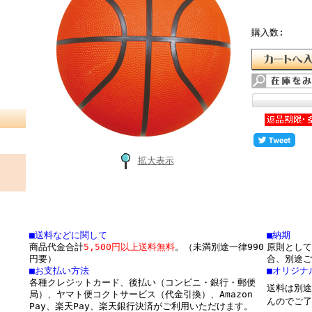
購入数:
拡大表示
■送料などに関して
■納期
商品代金合計
5,500円以上送料無料
。（未満別途一律990
原則として
円要）
合、別途ご
■お支払い方法
■オリジナ
各種クレジットカード、後払い（コンビニ・銀行・郵便
送料は別途
局）、ヤマト便コクトサービス（代金引換）、Amazon
んのでご了
Pay、楽天Pay、楽天銀行決済がご利用いただけます。