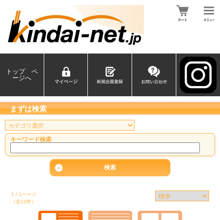
トップ ペ
ージへ
まずは検索
キーワード検索
1 / 1ページ
（全10件）