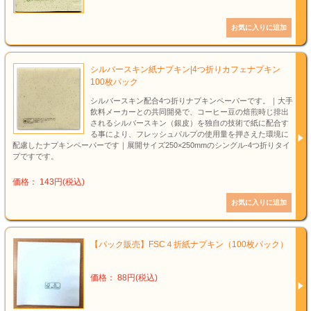
シルバースキン紙ナプキン|4つ折りカフェナプキン
100枚パック
シルバースキン配合4つ折りナプキンペーパーです。｜大手
飲料メーカーとの共同開発で、コーヒー豆の焙煎時じ排出
されるシルバースキン（銀皮）を独自の技術で紙に配合す
る事により、フレッシュパルプの使用量を押さえた環境に
配慮したナプキンペーパーです｜展開サイズ250×250mmのシングル-4つ折りタイ
プですです。
価格： 143円(税込)
【パック販売】FSC４折紙ナプキン（100枚パック）
価格： 88円(税込)