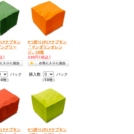
PLYナプキン
4つ折り2PLYナプキン
アングリー
「マンダリンオレン
ジ」50枚
込)
330円
(税込)
パック
購入数
パック
50枚）
（50枚）
PLYナプキン
4つ折り2PLYナプキン