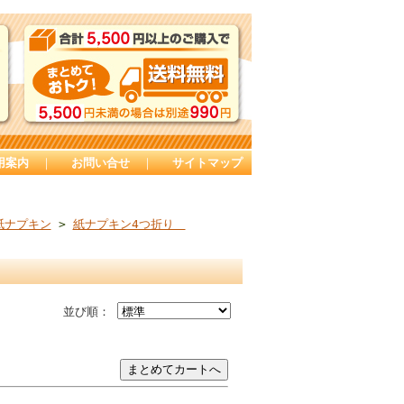
用案内
｜
お問い合せ
｜
サイトマップ
紙ナプキン
>
紙ナプキン4つ折り
並び順：