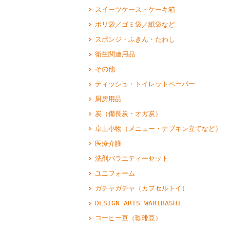
スイーツケース・ケーキ箱
ポリ袋／ゴミ袋／紙袋など
スポンジ・ふきん・たわし
衛生関連用品
その他
ティッシュ・トイレットペーパー
厨房用品
炭（備長炭・オガ炭）
卓上小物（メニュー・ナプキン立てなど）
医療介護
洗剤バラエティーセット
ユニフォーム
ガチャガチャ（カプセルトイ）
DESIGN ARTS WARIBASHI
コーヒー豆（珈琲豆）