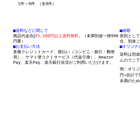
1件～9件 （全9件）
■送料などに関して
■納期
商品代金合計
5,500円以上送料無料
。（未満別途一律990
原則として
円要）
合、別途ご
■お支払い方法
■オリジナ
各種クレジットカード、後払い（コンビニ・銀行・郵便
送料は別途
局）、ヤマト便コクトサービス（代金引換）、Amazon
んのでご了
Pay、楽天Pay、楽天銀行決済がご利用いただけます。
例：オリジ
円→合計で
未満のため