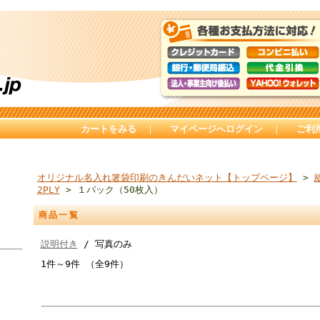
カートをみる
｜
マイページへログイン
｜
ご利
オリジナル名入れ箸袋印刷のきんだいネット【トップページ】
>
2PLY
> １パック（50枚入）
商品一覧
説明付き
/ 写真のみ
1件～9件 （全9件）