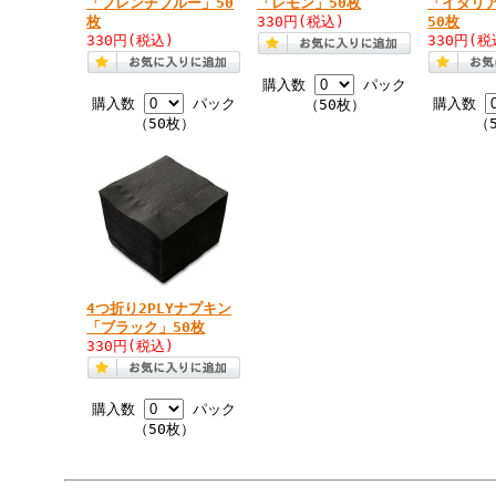
「フレンチブルー」50
「レモン」50枚
「イタリ
枚
330円
(税込)
50枚
330円
(税込)
330円
(税
購入数
パック
購入数
パック
購入数
（50枚）
（50枚）
（
4つ折り2PLYナプキン
「ブラック」50枚
330円
(税込)
購入数
パック
（50枚）