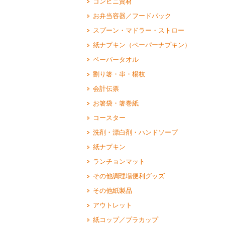
コンビニ資材
お弁当容器／フードパック
スプーン・マドラー・ストロー
紙ナプキン（ペーパーナプキン）
ペーパータオル
割り箸・串・楊枝
会計伝票
お箸袋・箸巻紙
コースター
洗剤・漂白剤・ハンドソープ
紙ナプキン
ランチョンマット
その他調理場便利グッズ
その他紙製品
アウトレット
紙コップ／プラカップ