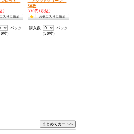
アンレッド」
「アシッドグリーン」
50枚
込)
330円
(税込)
パック
購入数
パック
50枚）
（50枚）