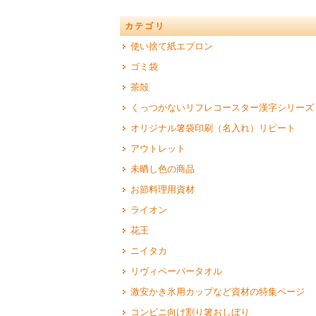
カテゴリ
使い捨て紙エプロン
ゴミ袋
茶殻
くっつかないリフレコースター漢字シリーズ
オリジナル箸袋印刷（名入れ）リピート
アウトレット
未晒し色の商品
お節料理用資材
ライオン
花王
ニイタカ
リヴィペーパータオル
激安かき氷用カップなど資材の特集ページ
コンビニ向け割り箸おしぼり