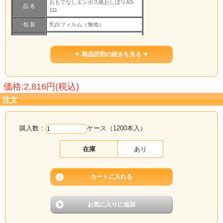
おもてなしエンボス紙おしぼりAS-
品 名
111
包 装
乳白フィルム（無地）
紙 種
紙エンボス３枚重ねタイプ
入 数
1200本（100本×12袋）
▼ 商品説明の続きを見る ▼
形 状
丸（ロール）
印 刷
なし（無地）
価格:2,816円(税込)
展開
注文
約175×250mm
サイズ
製 造
日本製
購入数：
ケース（1200本入）
在庫
あり