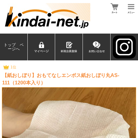
トップ ペ
ージへ
1位
【紙おしぼり】おもてなしエンボス紙おしぼり丸AS-
111（1200本入り）