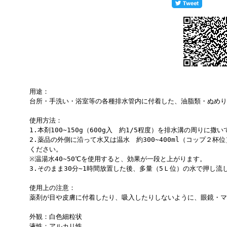
用途：
台所・手洗い・浴室等の各種排水管内に付着した、油脂類・ぬめり
使用方法：
1.本剤100~150g（600g入 約1/5程度）を排水溝の周りに撒
2.薬品の外側に沿って水又は温水 約300~400ml（コップ２
ください。
※温湯水40~50℃を使用すると、効果が一段と上がります。
3.そのまま30分~1時間放置した後、多量（5Ｌ位）の水で押し流
使用上の注意：
薬剤が目や皮膚に付着したり、吸入したりしないように、眼鏡・マ
外観：白色細粒状
液性：アルカリ性