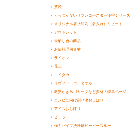
茶殻
くっつかないリフレコースター漢字シリーズ
オリジナル箸袋印刷（名入れ）リピート
アウトレット
未晒し色の商品
お節料理用資材
ライオン
花王
ニイタカ
リヴィペーパータオル
激安かき氷用カップなど資材の特集ページ
コンビニ向け割り箸おしぼり
アイスおしぼり
ピチット
強力パイプ洗浄剤ピーピースルー