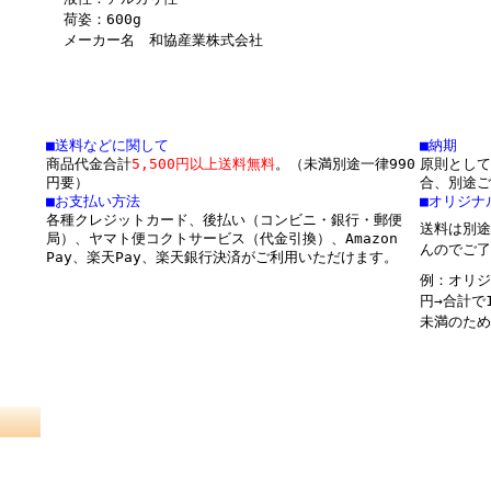
荷姿：600g
メーカー名 和協産業株式会社
■送料などに関して
■納期
商品代金合計
5,500円以上送料無料
。（未満別途一律990
原則として
円要）
合、別途ご
■お支払い方法
■オリジナ
各種クレジットカード、後払い（コンビニ・銀行・郵便
送料は別途
局）、ヤマト便コクトサービス（代金引換）、Amazon
んのでご了
Pay、楽天Pay、楽天銀行決済がご利用いただけます。
例：オリジ
円→合計で
未満のため