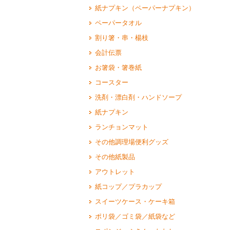
紙ナプキン（ペーパーナプキン）
ペーパータオル
割り箸・串・楊枝
会計伝票
お箸袋・箸巻紙
コースター
洗剤・漂白剤・ハンドソープ
紙ナプキン
ランチョンマット
その他調理場便利グッズ
その他紙製品
アウトレット
紙コップ／プラカップ
スイーツケース・ケーキ箱
ポリ袋／ゴミ袋／紙袋など