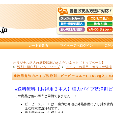
カートをみる
｜
マイページへログイン
｜
ご利
オリジナル名入れ箸袋印刷のきんだいネット【トップページ】
>
洗剤・漂白剤・ハンドソープ
>
トイレ、お風呂、ガラスの清掃
業務用超強力パイプ洗浄剤 ピーピースルーF（600g入）
★送料無料【お得用３本入】強力パイプ洗浄剤ピー
この商品は他の商品と同梱できません！！
ピーピースルーＦは、強力な発泡と発熱作用により排水管
全な排水管洗浄剤です。
排水管をきれいに保ちます。