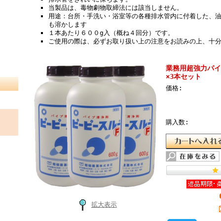
当製品は、毒物劇物取締法には該当しません。
用途：台所・手洗い・浴室等の各種排水管内に付着した、
も溶かします
１本あたり６００g入（概ね４回分）です。
ご使用の際は、必ずお取り扱い上の注意をお読みの上、十
業務用超強力パイ
×3本セット
価格:
購入数:
拡大表示