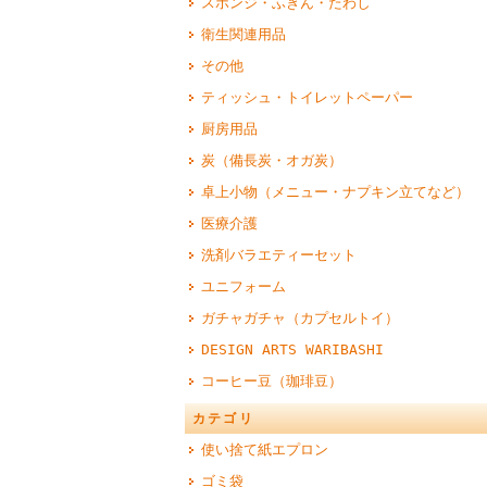
スポンジ・ふきん・たわし
衛生関連用品
その他
ティッシュ・トイレットペーパー
厨房用品
炭（備長炭・オガ炭）
卓上小物（メニュー・ナプキン立てなど）
医療介護
洗剤バラエティーセット
ユニフォーム
ガチャガチャ（カプセルトイ）
DESIGN ARTS WARIBASHI
コーヒー豆（珈琲豆）
カテゴリ
使い捨て紙エプロン
ゴミ袋