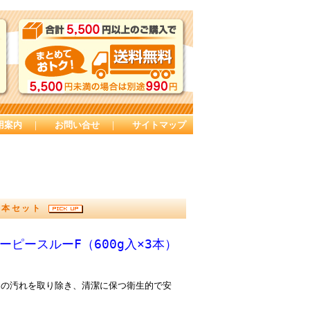
用案内
｜
お問い合せ
｜
サイトマップ
×3本セット
ピースルーF（600g入×3本）
内の汚れを取り除き、清潔に保つ衛生的で安