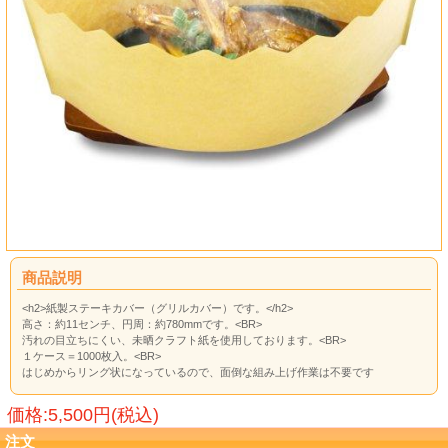
商品説明
<h2>紙製ステーキカバー（グリルカバー）です。</h2>
高さ：約11センチ、円周：約780mmです。<BR>
汚れの目立ちにくい、未晒クラフト紙を使用しております。<BR>
１ケース＝1000枚入。<BR>
はじめからリング状になっているので、面倒な組み上げ作業は不要です
価格:5,500円(税込)
注文