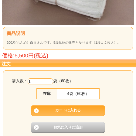
商品説明
200匁(もんめ）白タオルです。5袋単位の販売となります（1袋１２枚入）。
価格:5,500円(税込)
注文
購入数：
袋（60枚）
在庫
4袋（60枚）