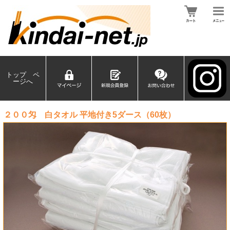
トップ ペ
ージへ
２００匁 白タオル 平地付き5ダース（60枚）