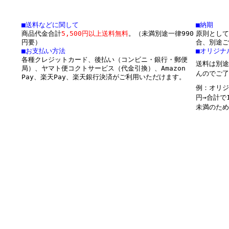
■送料などに関して
■納期
商品代金合計
5,500円以上送料無料
。（未満別途一律990
原則として
円要）
合、別途ご
■お支払い方法
■オリジナ
各種クレジットカード、後払い（コンビニ・銀行・郵便
送料は別途
局）、ヤマト便コクトサービス（代金引換）、Amazon
んのでご了
Pay、楽天Pay、楽天銀行決済がご利用いただけます。
例：オリジ
円→合計で
未満のため