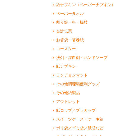
紙ナプキン（ペーパーナプキン）
ペーパータオル
割り箸・串・楊枝
会計伝票
お箸袋・箸巻紙
コースター
洗剤・漂白剤・ハンドソープ
紙ナプキン
ランチョンマット
その他調理場便利グッズ
その他紙製品
アウトレット
紙コップ／プラカップ
スイーツケース・ケーキ箱
ポリ袋／ゴミ袋／紙袋など