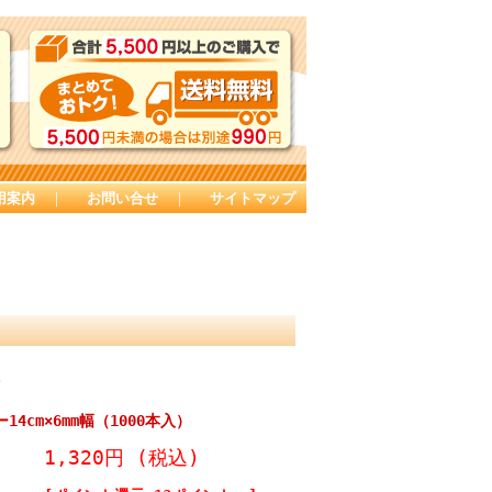
用案内
｜
お問い合せ
｜
サイトマップ
。
4cm×6mm幅（1000本入）
1,320円
(税込)