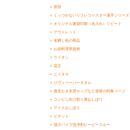
茶殻
くっつかないリフレコースター漢字シリーズ
オリジナル箸袋印刷（名入れ）リピート
アウトレット
未晒し色の商品
お節料理用資材
ライオン
花王
ニイタカ
リヴィペーパータオル
激安かき氷用カップなど資材の特集ページ
コンビニ向け割り箸おしぼり
アイスおしぼり
ピチット
強力パイプ洗浄剤ピーピースルー