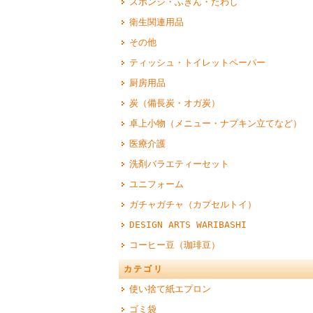
スポンジ・ふきん・たわし
衛生関連用品
その他
ティッシュ・トイレットペーパー
厨房用品
炭（備長炭・オガ炭）
卓上小物（メニュー・ナプキン立てなど）
医療介護
洗剤バラエティーセット
ユニフォーム
ガチャガチャ（カプセルトイ）
DESIGN ARTS WARIBASHI
コーヒー豆（珈琲豆）
カテゴリ
使い捨て紙エプロン
ゴミ袋