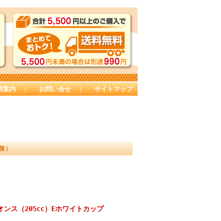
用案内
｜
お問い合せ
｜
サイトマップ
0個）
ンス（205cc）Eホワイトカップ