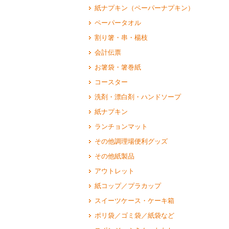
紙ナプキン（ペーパーナプキン）
ペーパータオル
割り箸・串・楊枝
会計伝票
お箸袋・箸巻紙
コースター
洗剤・漂白剤・ハンドソープ
紙ナプキン
ランチョンマット
その他調理場便利グッズ
その他紙製品
アウトレット
紙コップ／プラカップ
スイーツケース・ケーキ箱
ポリ袋／ゴミ袋／紙袋など