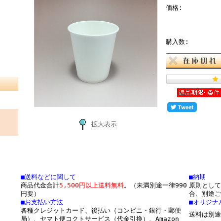
価格:
購入数:
拡大表示
■送料などに関して
■納期
商品代金合計
5,500円以上送料無料
。（未満別途一律990
原則として
円要）
合、別途ご
■お支払い方法
■オリジナ
各種クレジットカード、後払い（コンビニ・銀行・郵便
送料は別途
局）、ヤマト便コクトサービス（代金引換）、Amazon