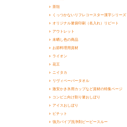
茶殻
くっつかないリフレコースター漢字シリーズ
オリジナル箸袋印刷（名入れ）リピート
アウトレット
未晒し色の商品
お節料理用資材
ライオン
花王
ニイタカ
リヴィペーパータオル
激安かき氷用カップなど資材の特集ページ
コンビニ向け割り箸おしぼり
アイスおしぼり
ピチット
強力パイプ洗浄剤ピーピースルー