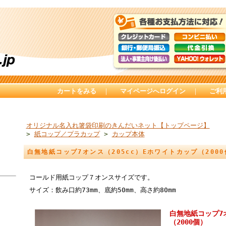
カートをみる
｜
マイページへログイン
｜
ご利
オリジナル名入れ箸袋印刷のきんだいネット【トップページ】
>
紙コップ／プラカップ
>
カップ本体
白無地紙コップ7オンス（205cc）Eホワイトカップ（200
コールド用紙コップ７オンスサイズです。
サイズ：飲み口約73mm、底約50mm、高さ約80mm
白無地紙コップ7オ
（2000個）