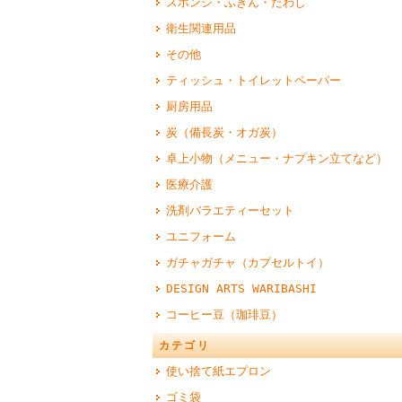
スポンジ・ふきん・たわし
衛生関連用品
その他
ティッシュ・トイレットペーパー
厨房用品
炭（備長炭・オガ炭）
卓上小物（メニュー・ナプキン立てなど）
医療介護
洗剤バラエティーセット
ユニフォーム
ガチャガチャ（カプセルトイ）
DESIGN ARTS WARIBASHI
コーヒー豆（珈琲豆）
カテゴリ
使い捨て紙エプロン
ゴミ袋