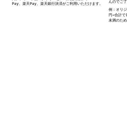
んのでご了
Pay、楽天Pay、楽天銀行決済がご利用いただけます。
例：オリジ
円→合計で
未満のため