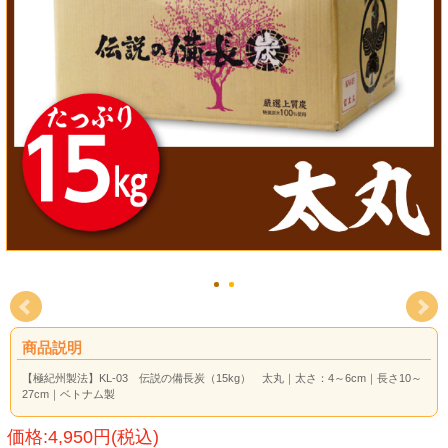
商品説明
【極紀州製法】KL-03 伝説の備長炭（15kg） 太丸｜太さ：4～6cm｜長さ10～
27cm｜ベトナム製
価格:4,950円(税込)