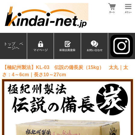
トップ ペ
ージへ
【極紀州製法】KL-03 伝説の備長炭（15kg） 太丸｜太
さ：4～6cm｜長さ10～27cm