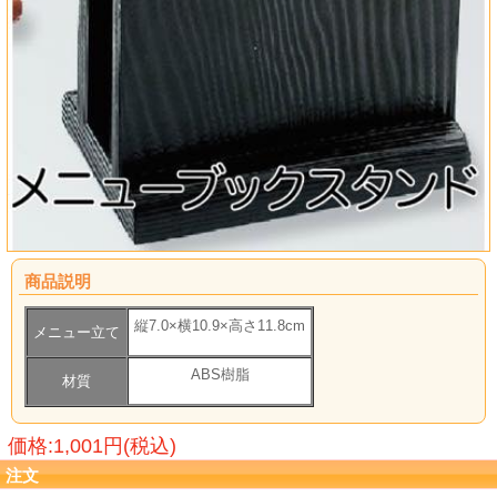
商品説明
縦7.0×横10.9×高さ11.8cm
メニュー立て
ABS樹脂
材質
価格:1,001円(税込)
注文