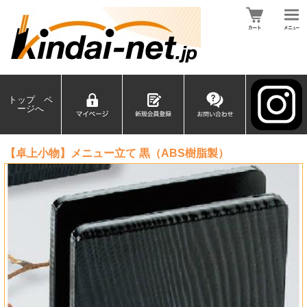
トップ ペ
ージへ
【卓上小物】メニュー立て 黒（ABS樹脂製）