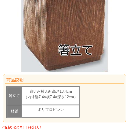
商品説明
縦8.9×横8.9×高さ13.4cm
箸立て
（内寸縦7.4×横7.4×深さ12cm）
ポリプロピレン
材質
価格:925円(税込)