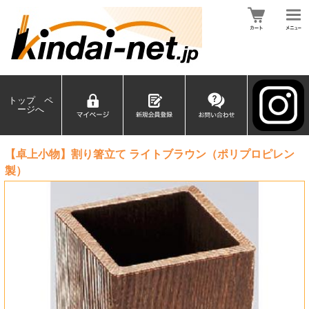
トップ ペ
ージへ
【卓上小物】割り箸立て ライトブラウン（ポリプロピレン
製）