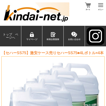
トップ ペ
ージへ
【セハーSS75】激安ケース売りセハーSS75■4Lボトル×4本