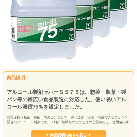
商品説明
アルコール製剤セハーＳＳ７５は、惣菜・製菓・製
パン等の幅広い食品製造に対応した、使い易いアル
コール濃度75％を設定しました。
品質保持（殺菌・静菌・防カビ）として、練り込み、浸漬、噴霧できるグリシン
配合のアルコール製剤です。PHも中性域なのでカビ等の心配もなく、使用後の水
洗いや拭き取りの必要がありません。
▼ 商品説明の続きを見る ▼
エタノール 67.90％