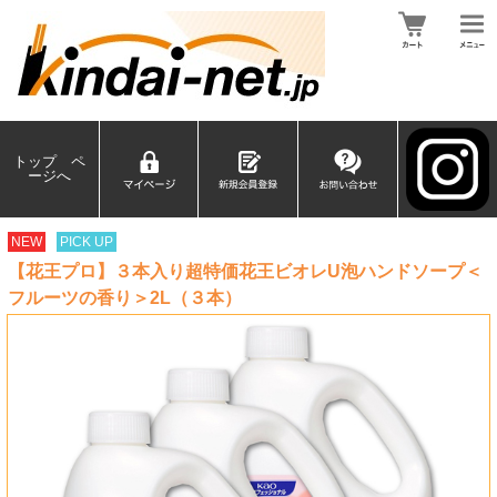
トップ ペ
ージへ
NEW
PICK UP
【花王プロ】３本入り超特価花王ビオレU泡ハンドソープ＜
フルーツの香り＞2L（３本）