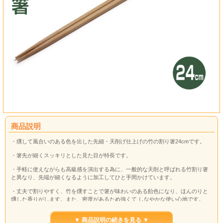
商品説明
・燻して風合いのある色を出した先細・天削げ仕上げの竹の割り箸24cmです。
・箸先が細くスッキリとした見た目が特長です。
・手軽に使えながらも高級感を演出する為に、一般的な天削と呼ばれる竹割り箸
と異なり、先端が細くなるように加工してひと手間かけています。
・丈夫で割りやすく、竹を燻すことで箸が味わいのある飴色になり、ほんのりと
燻した香りがします。また、密度があるため強くて しなやかな使い心地です。
▼ 商品説明の続きを見る ▼