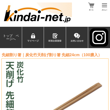
トップ ペ
ージへ
先細割り箸｜炭化竹天削げ割り箸 先細24cm（100膳入）