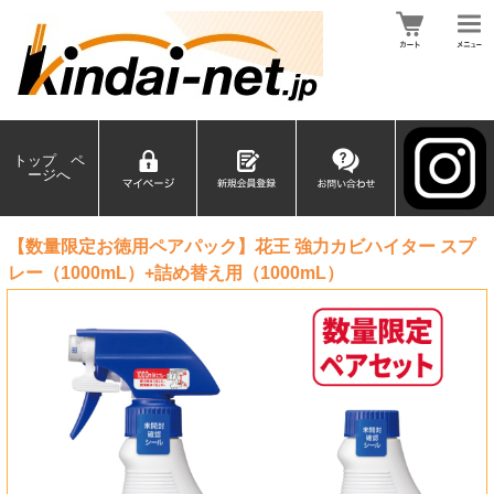
トップ ペ
ージへ
【数量限定お徳用ペアパック】花王 強力カビハイター スプ
レー（1000mL）+詰め替え用（1000mL）