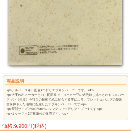
商品説明
<p>シルバースキン配合4つ折りナプキンペーパーです。</P>
<p>大手飲料メーカーとの共同開発で、コーヒー豆の焙煎時じ排出されるシルバー
スキン（銀皮）を独自の技術で紙に配合する事により、フレッシュパルプの使用
量を押さえた環境に配慮したナプキンペーパーです</p>
<p>展開サイズ250×250mmのシングル-4つ折りタイプですです</p>
<p>１ケース＝1万枚単位の販売です。</p>
価格:9,900円(税込)