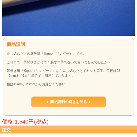
商品説明
差し込むだけの箸巻紙『輪goo（リングー）』です。
これまで、手間ひまかけて１膳ずつ手で巻いて言いませんでしたか？
箸巻き紙『輪goo（リングー）』なら差し込むだけでセット完了。口径は28～
40mmまで1ミリ単位でご用意しております。
幅は15mm、20mmからお選びください
お箸（特に割り箸）は自然の木が材料のため、太さに若干ぶれがございます。
お箸の両端が細くなっているタイプのもの（利久箸など）は特にご注意願いま
▼ 商品説明の続きを見る ▼
す。
簡単差し込むだけ！詳しくはこちらから
価格:1,540円(税込)
注文